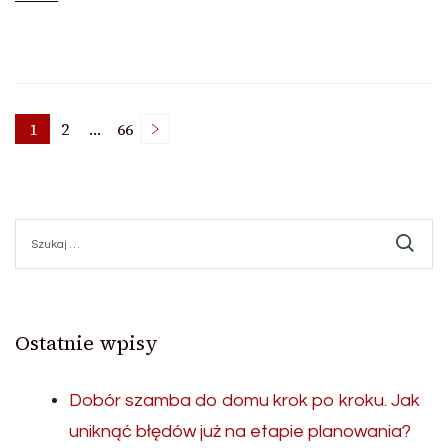
Stronicowanie
1
2
…
66
Strona
Strona
Strona
wpisów
Szukaj:
Ostatnie wpisy
Dobór szamba do domu krok po kroku. Jak
uniknąć błędów już na etapie planowania?